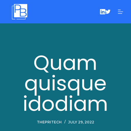
S
k
i
p
t
o
Quam
c
o
n
quisque
t
e
n
idodiam
t
THEPRITECH
JULY 29, 2022