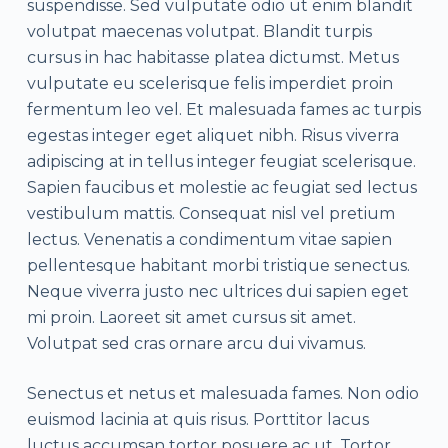
suspendisse. Sed vulputate odio ut enim blandit
volutpat maecenas volutpat. Blandit turpis
cursus in hac habitasse platea dictumst. Metus
vulputate eu scelerisque felis imperdiet proin
fermentum leo vel. Et malesuada fames ac turpis
egestas integer eget aliquet nibh. Risus viverra
adipiscing at in tellus integer feugiat scelerisque.
Sapien faucibus et molestie ac feugiat sed lectus
vestibulum mattis. Consequat nisl vel pretium
lectus. Venenatis a condimentum vitae sapien
pellentesque habitant morbi tristique senectus.
Neque viverra justo nec ultrices dui sapien eget
mi proin. Laoreet sit amet cursus sit amet.
Volutpat sed cras ornare arcu dui vivamus.
Senectus et netus et malesuada fames. Non odio
euismod lacinia at quis risus. Porttitor lacus
luctus accumsan tortor posuere ac ut. Tortor